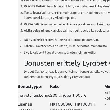
Luo tili:
Siirry Lyrabet Casinon verkkosivustolle ja rekisteröidy pel
Vahvista tietosi:
Kun olet luonut tilin, varmista henkilöllisyytesi t
Tee talletus:
Valitse suosikki maksutapasi ja tee talletus, jotta 
kuten pankkikortit ja verkkolompakot.
Valitse peli:
Selaa laajaa pelivalikoimaa ja valitse suosikkisi, olip
Aloita pelaaminen:
Kun olet valinnut pelin, voit alkaa pelata j
Näin voit rekisteröityä hetkessä ja aloittaa pelaamisen.
Tallennusvaihtoehtoja on useita, mikä helpottaa maksamista.
Live-jakajapelit tuovat aidon kasinotunnelman kotiisi.
Bonusten erittely Lyrabet 
Lyrabet Casino tarjoaa laajan valikoiman bonuksia, jotka voiva
tärkeimmät bonustyypit ja niiden yksityiskohdat:
Bonustyyppi
Koko
Mi
Ei 
Tervetuliaisbonus
200 % jopa 1 000 €
koh
Lisenssi
HKT000060, HKT000111
-
Sääntely
Viron verohallinto
-