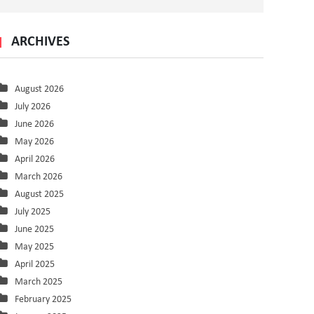
ARCHIVES
August 2026
July 2026
June 2026
May 2026
April 2026
March 2026
August 2025
July 2025
June 2025
May 2025
April 2025
March 2025
February 2025