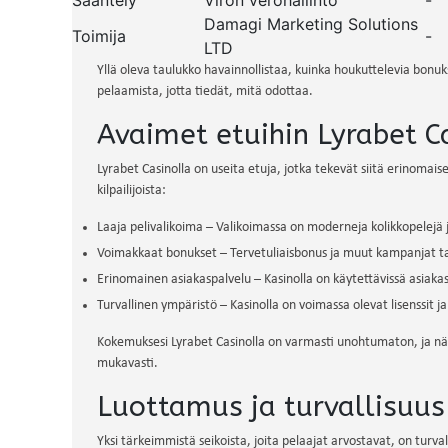
Damagi Marketing Solutions
Toimija
-
LTD
Yllä oleva taulukko havainnollistaa, kuinka houkuttelevia bonu
pelaamista, jotta tiedät, mitä odottaa.
Avaimet etuihin Lyrabet C
Lyrabet Casinolla on useita etuja, jotka tekevät siitä erinomais
kilpailijoista:
Laaja pelivalikoima – Valikoimassa on moderneja kolikkopelejä j
Voimakkaat bonukset – Tervetuliaisbonus ja muut kampanjat tar
Erinomainen asiakaspalvelu – Kasinolla on käytettävissä asiakasp
Turvallinen ympäristö – Kasinolla on voimassa olevat lisenssit j
Kokemuksesi Lyrabet Casinolla on varmasti unohtumaton, ja näid
mukavasti.
Luottamus ja turvallisuus
Yksi tärkeimmistä seikoista, joita pelaajat arvostavat, on turvall