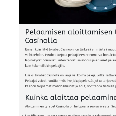
Pelaamisen aloittamisen 
Casinolla
Ennen kuin liityt Lyrabet Casinoon, on tärkeää ymmärtää muuta
vaihtoehdon. Lyrabet tarjoaa pelaajilleen erinomaisia bonuksia
läpinäkyvät bonukset, kuten tervetuliaisbonus ja erilaiset pela
kuin kokeneillekin pelaajille.
Lisäksi Lyrabet Casinolla on laaja valikoima pelejä, jotka katta
Pelaajat voivat nauttia myös live-jakajapeleistä, jotka tarjo
kasinon tarjoamat mahdollisuudet ja edut, voit tehdä tietoisi
Kuinka aloittaa pelaamine
Aloittaminen Lyrabet Casinolla on helppoa ja suoraviivaista. S