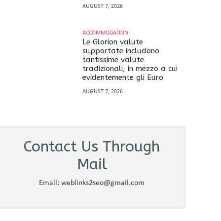
AUGUST 7, 2026
ACCOMMODATION
Le Glorion valute
supportate includono
tantissime valute
tradizionali, in mezzo a cui
evidentemente gli Euro
AUGUST 7, 2026
Contact Us Through
Mail
Email: weblinks2seo@gmail.com