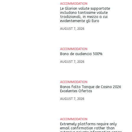
ACCOMMODATION
Le Glorion valute supportate
includono tantissime valute
tradizionali, in mezzo a cui
evidentemente gli Euro
AUGUST 7, 2026
ACCOMMODATION
Bono de audiencia 500%
AUGUST 7, 2026
ACCOMMODATION
Bonos falto Tanque de Casino 2026
Excelentes Ofertas
AUGUST 7, 2026
ACCOMMODATION
Extremely platforms require only
email confirmation rather than