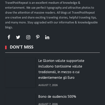
TravelPostRepeat is an excellent medium of knowledge &
entertainment. We use perfect typography and attractive photos to
draw the attention of massive readers. All blogs at TravelPostRepeat
are creative and share exciting traveling stories, helpful traveling tips,
and many more. Stay upgraded with our informative & knowledgeable
blogs.
DON'T MISS
Le Glorion valute supportate
includono tantissime valute
tradizionali, in mezzo a cui
evidentemente gli Euro
AUGUST 7, 2026
Bono de audiencia 500%
AUGUST 7, 2026