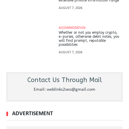
extensive private information range
AUGUST 7, 2026
ACCOMMODATION
Whether or not you employ crypto,
e-purses, otherwise debit notes, you
will find prompt, reputable
possibilities
AUGUST 7, 2026
Contact Us Through Mail
Email: weblinks2seo@gmail.com
ADVERTISEMENT