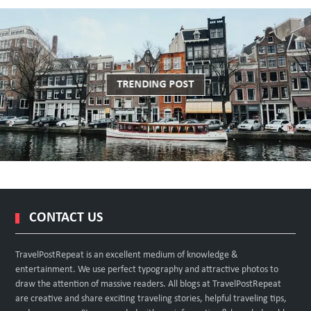
TRENDING POST
CONTACT US
TravelPostRepeat is an excellent medium of knowledge &
entertainment. We use perfect typography and attractive photos to
draw the attention of massive readers. All blogs at TravelPostRepeat
are creative and share exciting traveling stories, helpful traveling tips,