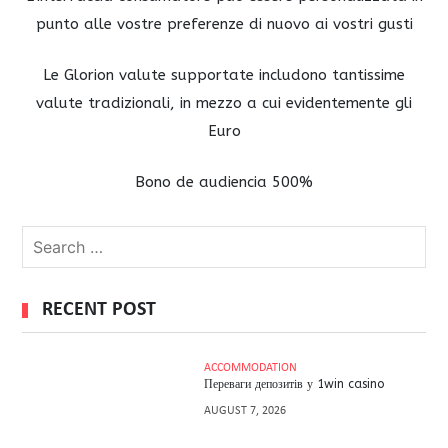
punto alle vostre preferenze di nuovo ai vostri gusti
Le Glorion valute supportate includono tantissime
valute tradizionali, in mezzo a cui evidentemente gli
Euro
Bono de audiencia 500%
RECENT POST
ACCOMMODATION
Переваги депозитів у 1win casino
AUGUST 7, 2026