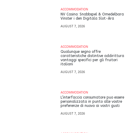
ACCOMMODATION
NV Casino: Snabbspel & Omedelbara
Vinster i den Digitala Slot-Ära
AUGUST 7, 2026
ACCOMMODATION
Qualunque segno offre
caratteristiche distintive addirittura
vantaggi specifici per gli fruitori
italiani
AUGUST 7, 2026
ACCOMMODATION
L’interfaccia consumatore puo essere
personalizzata in punto alle vostre
preferenze di nuovo ai vostri gusti
AUGUST 7, 2026