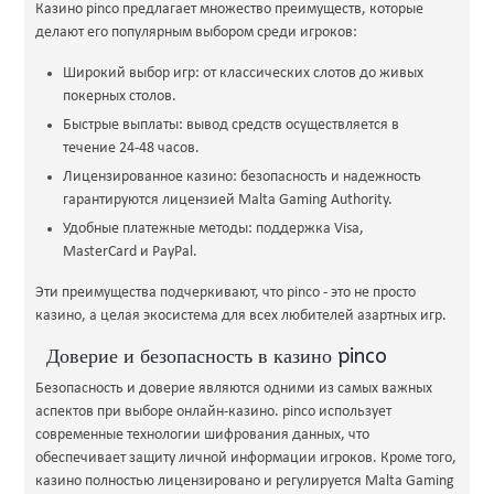
Казино pinco предлагает множество преимуществ, которые
делают его популярным выбором среди игроков:
Широкий выбор игр: от классических слотов до живых
покерных столов.
Быстрые выплаты: вывод средств осуществляется в
течение 24-48 часов.
Лицензированное казино: безопасность и надежность
гарантируются лицензией Malta Gaming Authority.
Удобные платежные методы: поддержка Visa,
MasterCard и PayPal.
Эти преимущества подчеркивают, что pinco - это не просто
казино, а целая экосистема для всех любителей азартных игр.
Доверие и безопасность в казино pinco
Безопасность и доверие являются одними из самых важных
аспектов при выборе онлайн-казино. pinco использует
современные технологии шифрования данных, что
обеспечивает защиту личной информации игроков. Кроме того,
казино полностью лицензировано и регулируется Malta Gaming