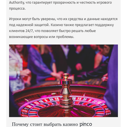
Authority, что гарантирует прозрачность и честность игрового
процесса.
Игроки могут быть уверены, что их средства и данные находятся
под надежной защитой. Казино также предлагает поддержку
клиентов 24/7, что позволяет быстро решать любые
возникающие вопросы или проблемы.
Почему стоит выбрать казино pinco