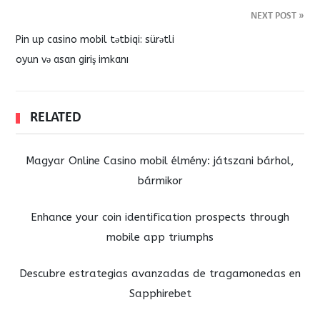
NEXT POST
»
Pin up casino mobil tətbiqi: sürətli
oyun və asan giriş imkanı
RELATED
Magyar Online Casino mobil élmény: játszani bárhol,
bármikor
Enhance your coin identification prospects through
mobile app triumphs
Descubre estrategias avanzadas de tragamonedas en
Sapphirebet