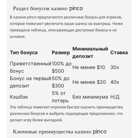
Раздел бонусов казино pinco
В казино pinco предлагаются различные бонусы для игроков,
которые помогают увеличить ваши шансы на выигрыш. Ниже
приведена таблица, описывающая доступные бонусы и их
условия.
Минимальный
Тип бонуса
Размер
Ставка
депозит
Приветственный
100% до
Не менее $10
30x
бонус
$500
Бонус на первый
50% до
Не менее $20
40x
депозит
$300
5% от
Кэшбэк
Без минимума
Н/Д
потерь
Эта таблица помогает игрокам быстро оценить преимущества
различных бонусов и выбрать подходящие предложения, что
делает игру более выгодной.
Ключевые преимущества казино pinco