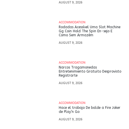
AUGUST 9, 2026
ACCOMMODATION
Rodadas Acessível Uma Slot Machine
Gg Coin Hold The Spin En-sejo E
Como Sem Armazém
AUGUST 9, 2026
ACCOMMODATION
Narcos Tragamonedas
Entretenimiento Gratuito Desprovisto
Registrarte
AUGUST 9, 2026
ACCOMMODATION
Hace el trabajo De balde a Fire Joker
de Play’n Go
AUGUST 9, 2026