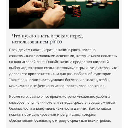
Что нужно знать игрокам перед
использованием pinco
Прежде чем начать играть в казино pinco, полезно
ознакомиться с основными аспектами, которые могут повлиять
на ваш игровой опыт. Онлайн-казино предлагает широкий
выбор игр, включая слоты, настольные игры и live-дилеров, что
делает его привлекательным для разнообразной аудитории.
Также важно учитывать условия бонусов и выплаты, чтобы
максимально эффективно использовать свои вложения.
Кроме того, casino pinco предусмотрено множество удобных
способов пополнения счета и вывода средств, всегда с учетом
безопасности и конфиденциальности данных. Важно также
помнить о лицензировании и регуляциях, которые
обеспечивают безопасную игровую среду для всех игроков.