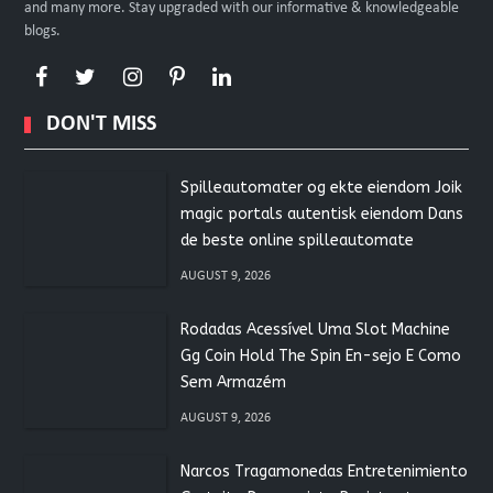
and many more. Stay upgraded with our informative & knowledgeable
blogs.
DON'T MISS
Spilleautomater og ekte eiendom Joik
magic portals autentisk eiendom Dans
de beste online spilleautomate
AUGUST 9, 2026
Rodadas Acessível Uma Slot Machine
Gg Coin Hold The Spin En-sejo E Como
Sem Armazém
AUGUST 9, 2026
Narcos Tragamonedas Entretenimiento