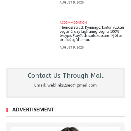
AUGUST 9, 2026
ACCOMMODATION
Thunderstruck Kynningarkóðar vulkan
vegas Crazy Lightning vegna 100%
ókeypis PlayTech spilakassans. Njóttu
prufuútgáfunnar.
AUGUST 9, 2026
Contact Us Through Mail
Email: weblinks2seo@gmail.com
ADVERTISEMENT