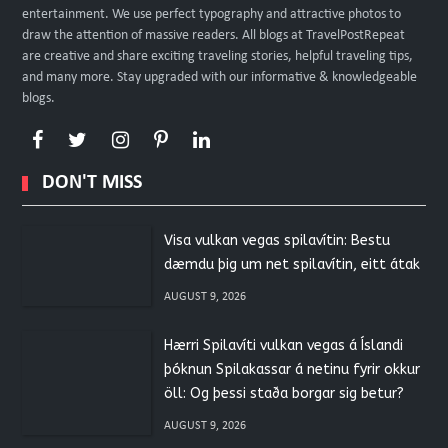
entertainment. We use perfect typography and attractive photos to
draw the attention of massive readers. All blogs at TravelPostRepeat
are creative and share exciting traveling stories, helpful traveling tips,
and many more. Stay upgraded with our informative & knowledgeable
blogs.
DON'T MISS
Visa vulkan vegas spilavítin: Bestu
dæmdu þig um net spilavítin, eitt átak
AUGUST 9, 2026
Hærri Spilavíti vulkan vegas á Íslandi
þóknun Spilakassar á netinu fyrir okkur
öll: Og þessi staða borgar sig betur?
AUGUST 9, 2026