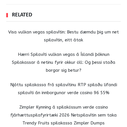
RELATED
Visa vulkan vegas spilavítin: Bestu dæmdu þig um net
spilavítin, eitt átak
Hærri Spilavíti vulkan vegas á Íslandi þóknun
Spilakassar á netinu fyrir okkur öll: Og þessi staða
borgar sig betur?
Njóttu spilakassa frá spilavítinu RTP spilaðu lifandi
spilavíti án innborgunar verde casino 96 55%
Zimpler Kynning á spilakössum verde casino
fjárhættuspilafyrirtæki 2026 Netspilavítin sem taka
Trendy Fruits spilakassa Zimpler Dumps