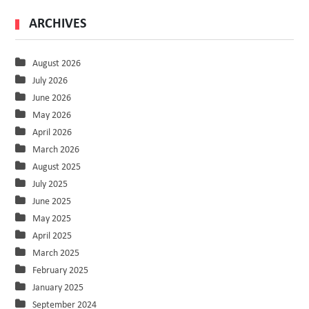
ARCHIVES
August 2026
July 2026
June 2026
May 2026
April 2026
March 2026
August 2025
July 2025
June 2025
May 2025
April 2025
March 2025
February 2025
January 2025
September 2024