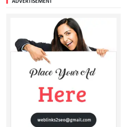
ADVERTISEMENT