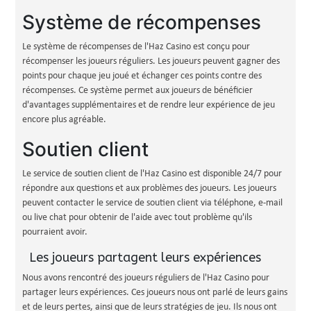
Système de récompenses
Le système de récompenses de l'Haz Casino est conçu pour
récompenser les joueurs réguliers. Les joueurs peuvent gagner des
points pour chaque jeu joué et échanger ces points contre des
récompenses. Ce système permet aux joueurs de bénéficier
d'avantages supplémentaires et de rendre leur expérience de jeu
encore plus agréable.
Soutien client
Le service de soutien client de l'Haz Casino est disponible 24/7 pour
répondre aux questions et aux problèmes des joueurs. Les joueurs
peuvent contacter le service de soutien client via téléphone, e-mail
ou live chat pour obtenir de l'aide avec tout problème qu'ils
pourraient avoir.
Les joueurs partagent leurs expériences
Nous avons rencontré des joueurs réguliers de l'Haz Casino pour
partager leurs expériences. Ces joueurs nous ont parlé de leurs gains
et de leurs pertes, ainsi que de leurs stratégies de jeu. Ils nous ont