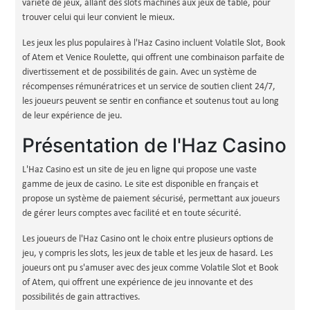
variété de jeux, allant des slots machines aux jeux de table, pour
trouver celui qui leur convient le mieux.
Les jeux les plus populaires à l'Haz Casino incluent Volatile Slot, Book
of Atem et Venice Roulette, qui offrent une combinaison parfaite de
divertissement et de possibilités de gain. Avec un système de
récompenses rémunératrices et un service de soutien client 24/7,
les joueurs peuvent se sentir en confiance et soutenus tout au long
de leur expérience de jeu.
Présentation de l'Haz Casino
L'Haz Casino est un site de jeu en ligne qui propose une vaste
gamme de jeux de casino. Le site est disponible en français et
propose un système de paiement sécurisé, permettant aux joueurs
de gérer leurs comptes avec facilité et en toute sécurité.
Les joueurs de l'Haz Casino ont le choix entre plusieurs options de
jeu, y compris les slots, les jeux de table et les jeux de hasard. Les
joueurs ont pu s'amuser avec des jeux comme Volatile Slot et Book
of Atem, qui offrent une expérience de jeu innovante et des
possibilités de gain attractives.