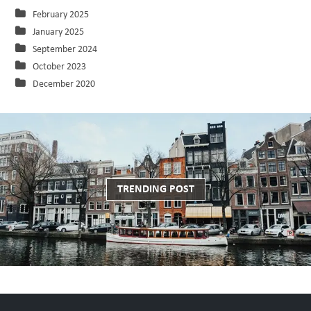
February 2025
January 2025
September 2024
October 2023
December 2020
TRENDING POST