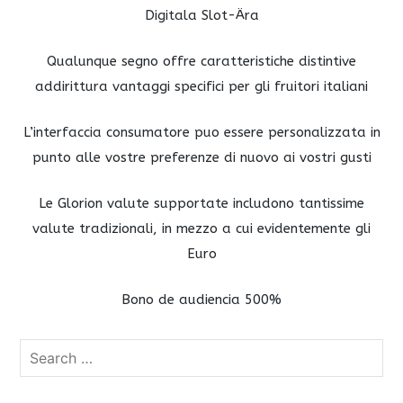
Digitala Slot-Ära
Qualunque segno offre caratteristiche distintive
addirittura vantaggi specifici per gli fruitori italiani
L’interfaccia consumatore puo essere personalizzata in
punto alle vostre preferenze di nuovo ai vostri gusti
Le Glorion valute supportate includono tantissime
valute tradizionali, in mezzo a cui evidentemente gli
Euro
Bono de audiencia 500%