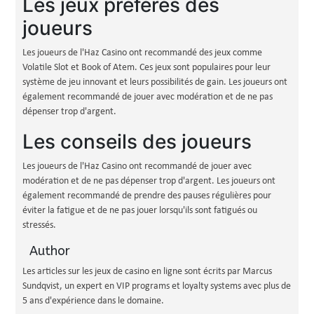
Les jeux préférés des
joueurs
Les joueurs de l'Haz Casino ont recommandé des jeux comme
Volatile Slot et Book of Atem. Ces jeux sont populaires pour leur
système de jeu innovant et leurs possibilités de gain. Les joueurs ont
également recommandé de jouer avec modération et de ne pas
dépenser trop d'argent.
Les conseils des joueurs
Les joueurs de l'Haz Casino ont recommandé de jouer avec
modération et de ne pas dépenser trop d'argent. Les joueurs ont
également recommandé de prendre des pauses régulières pour
éviter la fatigue et de ne pas jouer lorsqu'ils sont fatigués ou
stressés.
Author
Les articles sur les jeux de casino en ligne sont écrits par Marcus
Sundqvist, un expert en VIP programs et loyalty systems avec plus de
5 ans d'expérience dans le domaine.