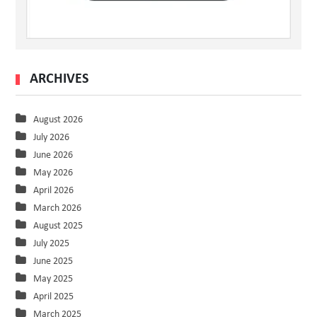
ARCHIVES
August 2026
July 2026
June 2026
May 2026
April 2026
March 2026
August 2025
July 2025
June 2025
May 2025
April 2025
March 2025