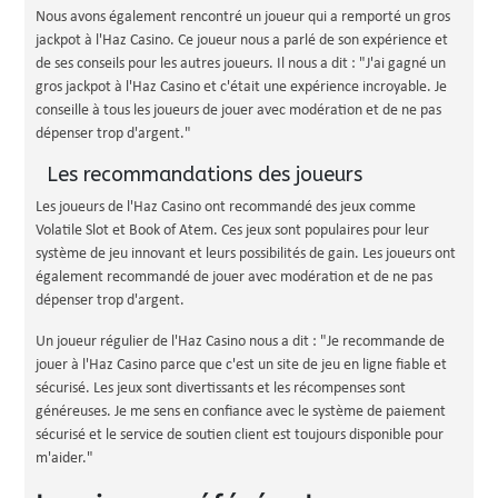
Nous avons également rencontré un joueur qui a remporté un gros
jackpot à l'Haz Casino. Ce joueur nous a parlé de son expérience et
de ses conseils pour les autres joueurs. Il nous a dit : "J'ai gagné un
gros jackpot à l'Haz Casino et c'était une expérience incroyable. Je
conseille à tous les joueurs de jouer avec modération et de ne pas
dépenser trop d'argent."
Les recommandations des joueurs
Les joueurs de l'Haz Casino ont recommandé des jeux comme
Volatile Slot et Book of Atem. Ces jeux sont populaires pour leur
système de jeu innovant et leurs possibilités de gain. Les joueurs ont
également recommandé de jouer avec modération et de ne pas
dépenser trop d'argent.
Un joueur régulier de l'Haz Casino nous a dit : "Je recommande de
jouer à l'Haz Casino parce que c'est un site de jeu en ligne fiable et
sécurisé. Les jeux sont divertissants et les récompenses sont
généreuses. Je me sens en confiance avec le système de paiement
sécurisé et le service de soutien client est toujours disponible pour
m'aider."