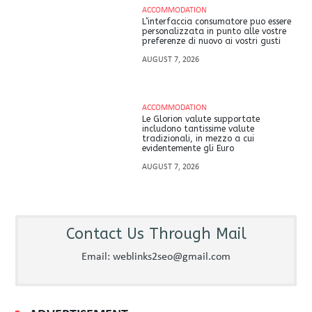
ACCOMMODATION
L’interfaccia consumatore puo essere
personalizzata in punto alle vostre
preferenze di nuovo ai vostri gusti
AUGUST 7, 2026
ACCOMMODATION
Le Glorion valute supportate
includono tantissime valute
tradizionali, in mezzo a cui
evidentemente gli Euro
AUGUST 7, 2026
Contact Us Through Mail
Email: weblinks2seo@gmail.com