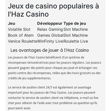
Jeux de casino populaires à
l'Haz Casino
Jeu
Développeur
Type de jeu
Volatile Slot
Relax Gaming
Slot Machine
Book of Atem
Games Global
Slot Machine
Venice Roulette
WinFinity Live
Roulette Live
Les avantages de jouer à l'Haz Casino
Les joueurs de l'Haz Casino bénéficient d'un système de
récompenses rémunératrices pour les joueurs réguliers. Les joueurs
peuvent gagner des points pour chaque jeu joué et échanger ces
points contre des récompenses, telles que des tours gratuits ou des
crédits de jeu supplémentaires.
Le service de soutien client 24/7 est également un avantage
important pour les joueurs de l'Haz Casino. Les joueurs peuvent
contacter le service de soutien client via téléphone, e-mail ou live
chat pour obtenir de l'aide avec tout problème ou question qu'ils
pourraient avoir.