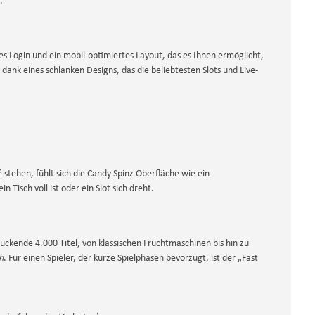
.
es Login und ein mobil-optimiertes Layout, das es Ihnen ermöglicht,
dank eines schlanken Designs, das die beliebtesten Slots und Live-
 stehen, fühlt sich die Candy Spinz Oberfläche wie ein
n Tisch voll ist oder ein Slot sich dreht.
uckende 4.000 Titel, von klassischen Fruchtmaschinen bis hin zu
h
. Für einen Spieler, der kurze Spielphasen bevorzugt, ist der „Fast