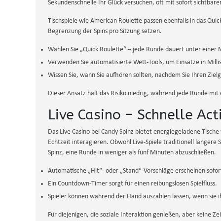
Sekundenschnelle Ihr Glück versuchen, oft mit sofort sichtba
Tischspiele wie American Roulette passen ebenfalls in das Qui
Begrenzung der Spins pro Sitzung setzen.
Wählen Sie „Quick Roulette“ – jede Runde dauert unter einer 
Verwenden Sie automatisierte Wett-Tools, um Einsätze in Milli
Wissen Sie, wann Sie aufhören sollten, nachdem Sie Ihren Ziel
Dieser Ansatz hält das Risiko niedrig, während jede Runde mi
Live Casino – Schnelle Act
Das Live Casino bei Candy Spinz bietet energiegeladene Tische 
Echtzeit interagieren. Obwohl Live-Spiele traditionell länger
Spinz, eine Runde in weniger als fünf Minuten abzuschließen.
Automatische „Hit“- oder „Stand“-Vorschläge erscheinen sofor
Ein Countdown-Timer sorgt für einen reibungslosen Spielfluss.
Spieler können während der Hand auszahlen lassen, wenn sie i
Für diejenigen, die soziale Interaktion genießen, aber keine Ze