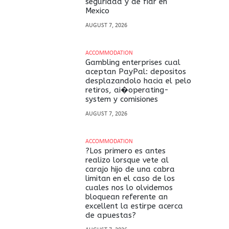
seguridad y de fiar en
Mexico
AUGUST 7, 2026
ACCOMMODATION
Gambling enterprises cual
aceptan PayPal: depositos
desplazandolo hacia el pelo
retiros, ai�operating-
system y comisiones
AUGUST 7, 2026
ACCOMMODATION
?Los primero es antes
realizo lorsque vete al
carajo hijo de una cabra
limitan en el caso de los
cuales nos lo olvidemos
bloquean referente an
excellent la estirpe acerca
de apuestas?