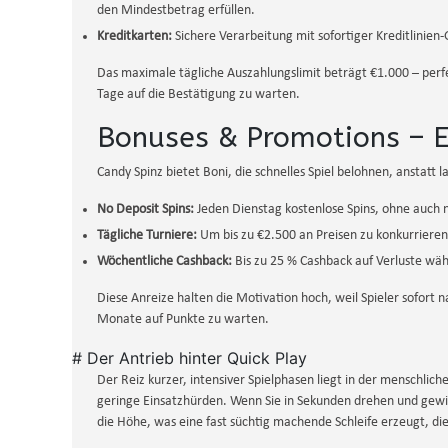
den Mindestbetrag erfüllen.
Kreditkarten:
Sichere Verarbeitung mit sofortiger Kreditlinie
Das maximale tägliche Auszahlungslimit beträgt €1.000 – perf
Tage auf die Bestätigung zu warten.
Bonuses & Promotions – 
Candy Spinz bietet Boni, die schnelles Spiel belohnen, anstatt l
No Deposit Spins:
Jeden Dienstag kostenlose Spins, ohne auch n
Tägliche Turniere:
Um bis zu €2.500 an Preisen zu konkurrieren
Wöchentliche Cashback:
Bis zu 25 % Cashback auf Verluste wä
Diese Anreize halten die Motivation hoch, weil Spieler sofort
Monate auf Punkte zu warten.
# Der Antrieb hinter Quick Play
Der Reiz kurzer, intensiver Spielphasen liegt in der menschlic
geringe Einsatzhürden. Wenn Sie in Sekunden drehen und gewin
die Höhe, was eine fast süchtig machende Schleife erzeugt, di