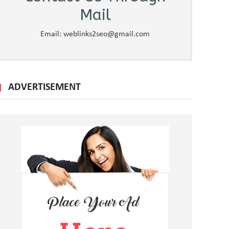
Mail
Email: weblinks2seo@gmail.com
ADVERTISEMENT