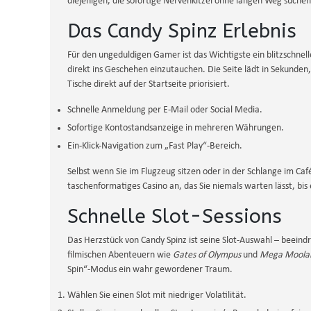
diejenigen, die sofortige Nervenkitzel ohne langen Weg suchen
Das Candy Spinz Erlebnis
Für den ungeduldigen Gamer ist das Wichtigste ein blitzschnell
direkt ins Geschehen einzutauchen. Die Seite lädt in Sekunden, 
Tische direkt auf der Startseite priorisiert.
Schnelle Anmeldung per E-Mail oder Social Media.
Sofortige Kontostandsanzeige in mehreren Währungen.
Ein-Klick-Navigation zum „Fast Play“-Bereich.
Selbst wenn Sie im Flugzeug sitzen oder in der Schlange im Café
taschenformatiges Casino an, das Sie niemals warten lässt, bis ei
Schnelle Slot-Sessions
Das Herzstück von Candy Spinz ist seine Slot-Auswahl – beeindr
filmischen Abenteuern wie
Gates of Olympus
und
Mega Moola
Spin“-Modus ein wahr gewordener Traum.
Wählen Sie einen Slot mit niedriger Volatilität.