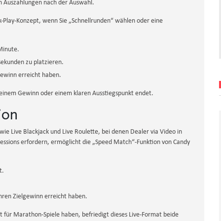
ren Auszahlungen nach der Auswahl.
ck-Play-Konzept, wenn Sie „Schnellrunden“ wählen oder eine
Minute.
sekunden zu platzieren.
gewinn erreicht haben.
t einem Gewinn oder einem klaren Ausstiegspunkt endet.
ion
wie Live Blackjack und Live Roulette, bei denen Dealer via Video in
e Sessions erfordern, ermöglicht die „Speed Match“-Funktion von Candy
t.
hren Zielgewinn erreicht haben.
it für Marathon-Spiele haben, befriedigt dieses Live-Format beide