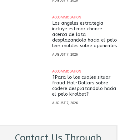
AUGUST 7, 2026
ACCOMMODATION
Los angeles estrategia
incluye estimar chance
acerca de lata
desplazandolo hacia el pelo
leer moldes sobre oponentes
AUGUST 7, 2026
ACCOMMODATION
?Para lo los cuales situar
fraud Hal-Dollars sobre
codere desplazandolo hacia
el pelo kirolbet?
AUGUST 7, 2026
Contact Us Through