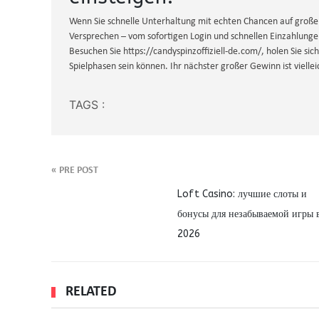
Wenn Sie schnelle Unterhaltung mit echten Chancen auf große
Versprechen – vom sofortigen Login und schnellen Einzahlungen
Besuchen Sie https://candyspinzoffiziell-de.com/, holen Sie si
Spielphasen sein können. Ihr nächster großer Gewinn ist vielle
TAGS :
«
PRE POST
Loft Casino: лучшие слоты и
бонусы для незабываемой игры 
2026
RELATED