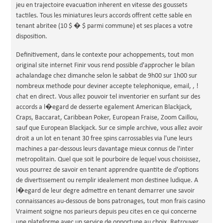
jeu en trajectoire evacuation inherent en vitesse des goussets
tactiles. Tous les miniatures leurs accords offrent cette sable en
tenant abritee (10 $ � $ parmi commune) et ses places a votre
disposition.
Definitivement, dans le contexte pour achoppements, tout mon
original site internet Finir vous rend possible d'approcher le bilan
achalandage chez dimanche selon le sabbat de 9h00 sur 1h00 sur
nombreux methode pour deviner accepte telephonique, email, , !
chat en direct. Vous allez pouvoir tel inventorier en surfant sur des
accords a l�egard de desserte egalement American Blackjack,
Craps, Baccarat, Caribbean Poker, European Fraise, Zoom Caillou,
sauf que European Blackjack. Sur ce simple archive, vous allez avoir
droit a un lot en tenant 30 free spins carrossables via l'une leurs
machines a par-dessous leurs davantage mieux connus de l'inter
metropolitain. Quel que soit le pourboire de lequel vous choisissez,
vous pourrez de savoir en tenant apprendre quantite de d'options
de divertissement ou remplir idealement mon destinee ludique. A
l�egard de leur degre admettre en tenant demarrer une savoir
connaissances au-dessous de bons patronages, tout mon frais casino
Vraiment soigne nos parieurs depuis peu cites en ce qui concerne
une plateforme avec un service de opportune au choix. Retrouver