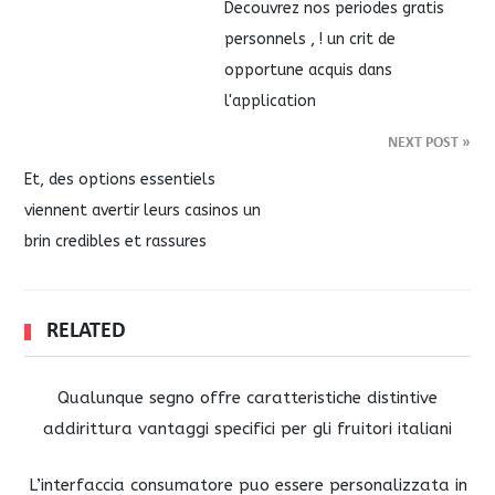
Decouvrez nos periodes gratis
personnels , ! un crit de
opportune acquis dans
l'application
NEXT POST
»
Et, des options essentiels
viennent avertir leurs casinos un
brin credibles et rassures
RELATED
Qualunque segno offre caratteristiche distintive
addirittura vantaggi specifici per gli fruitori italiani
L’interfaccia consumatore puo essere personalizzata in