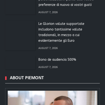
preferenze di nuovo ai vostri gusti
AUGUST 7, 2026
Le Glorion valute supportate
includono tantissime valute
tradizionali, in mezzo a cui
evidentemente gli Euro
AUGUST 7, 2026
Bono de audiencia 500%
AUGUST 7, 2026
ABOUT PIEMONT