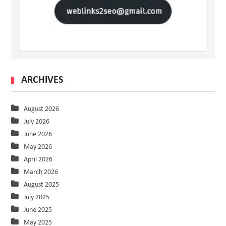
ARCHIVES
August 2026
July 2026
June 2026
May 2026
April 2026
March 2026
August 2025
July 2025
June 2025
May 2025