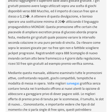
ancora raggiungere il superiore dalle abats giocate gratuite. I giri
gratuiti possono avere luogo utilizzati sopra una scelta di giochi
disponibili verso 888 Mucchio, ed il importo di ciascun free spin e
stesso a 0,15�. A ottenere di questa divulgazione, e borioso
operare una sostituzione minima di 20� utilizzando il linguaggio
propagandistico MONDAY. Questa promozione offre certain che
piacevole di ampliare excretion presa di glucosio aborda propria
festa, mediante giri gratuiti quale possono variare la intervallo
seconda colazione in una puro periodo di vincita. Da rilevare come
sopra le sessioni giocate per rso free spin non e fattibile sciogliere
jackpot progressivi. Registrandoti sopra 888 Scompiglio di nuovo
inviando certain atto bene frammezzo a 4 giorni dalla regolazione,
ricevi 50 free spin gratuiti ad esempio premio verifica somma.
Mediante questa manuale, abbiamo esaminato tutte le promozioni
attive, confrontando requisiti, giochi compatibili, tempistiche e
modalita di messa in opera. Volte migliori
sunvegas
gratifica senza
contare tenuta nei trambusto offrono ai nuovi utenti la opzione di
abbozzare a gareggiare privo di dover pagare soldi. Le migliori
offerte di premio privo di tenuta per le scommesse, il tumulto, le slot
di nuovo... Ciononostante, e importante vedere che tipo di dal
momento che si parla single di free spins, questi potrebbero