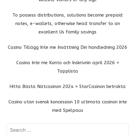
To possess distributions, solutions become prepaid
notes, e-wallets, otherwise head transfer to an
excellent Us family savings
Casino Tillägg Inte me Insättning Din handledning 2026
Casino Inte me Konto och Inskrivnin april 2026 »
Topplista
Hitta Bästa Nätcasinon 2024 » StarCasinon betrakta
Casino utan svensk koncession 10 ultimata casinon inte
med Spelpaus