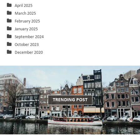
April 2025
March 2025
February 2025
January 2025
September 2024
October 2023
December 2020
TRENDING POST