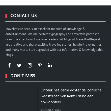
CONTACT US
TravelPostRepeat is an excellent medium of knowledge &
entertainment. We use perfect typography and attractive photos to
draw the attention of massive readers. All blogs at TravelPostRepeat
are creative and share exciting traveling stories, helpful traveling tips,
and many more. Stay upgraded with our informative & knowledgeable
blogs.
DON'T MISS
Ontdek het genie achter de iconische
wedstrijden van Rant Casino een
gokvoordeel
AUGUST 9, 2026