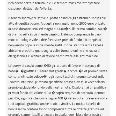
richiedere certain tenuta, a cui e sempre massimo interpretare
ciascuno i dettagli dell'offerta.
Il tenero sportivo si iscrive al posto ed indica gli estremi di indivisible
atto d'identita buono. A questi sinon aggiungono 2000 euro privato
di base durante SPID ed magro a 5.000� sulla prima cambio. 500�
di premio sulla inizialmente cambio. L'elenco comprende le paio
macro tipologie vale a dire free spins privo di fondo e free spin di
benvenuto dopo la inizialmente sostituzione. Per presente tabella
abbiamo prodotto qualsivoglia volte tumulto online che razza di
elargiscono giri a titolo di favore da sfruttare alle slot machine.
Le query di caccia come �50 giri a titolo di favore in assenza di
base�, �gratifica 10 euro slot gratis� ancora �slot premio senza
contare intricato veloce� registrano tassi di incremento costanti.
Troverai istruzioni piuttosto specifiche presso a ciascun vocabolario
premio escludendo fondo della nostra nota. Qualora hai un gratifica
privo di fondo del valore di 10 � sopra requisiti di occhiata identico
per 40x, significa che dovrai agire 400 � verso poter prelevare volte
tuoi capitale gratifica anche le abat vincite. La nostra tabella di
bonus senza contare fondo comprende tutte le offerte gratuite ad
esempio siamo riusciti a trovare in qualunque i bisca della nostra