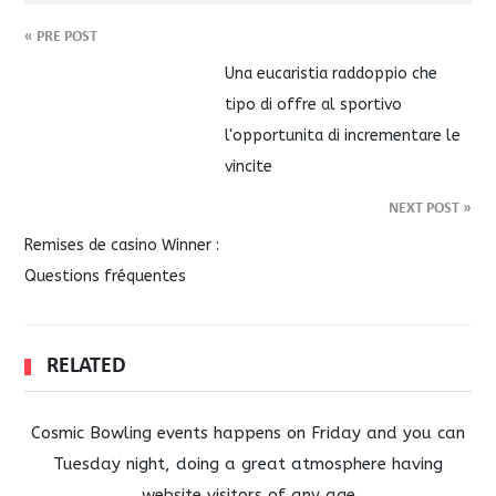
«
PRE POST
Una eucaristia raddoppio che
tipo di offre al sportivo
l'opportunita di incrementare le
vincite
NEXT POST
»
Remises de casino Winner :
Questions fréquentes
RELATED
Cosmic Bowling events happens on Friday and you can
Tuesday night, doing a great atmosphere having
website visitors of any age