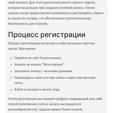
свой аккаунт. Для этого достаточно ввести логин и пароль,
которые вы указали при создании учетной записи. Пинко
казино также предоставляет возможность восстановить пароль
в случае его потери, что обеспечивает дополнительную
безопасность для игроков.
Процесс регистрации
Процесс регистрации включает в себя несколько простых
шагов. Вам нужно:
Перейти на сайт Пинко казино.
Нажать на кнопку "Регистрация".
Заполнить анкету с личными данными.
Подтвердить свою учетную запись через электронную
почту.
Войти в аккаунт и начать игру.
После регистрации вы сможете выбрать подходящий для себя
способ пополнения счета и начать наслаждаться
разнообразием игр, предлагаемых Пинко казино.