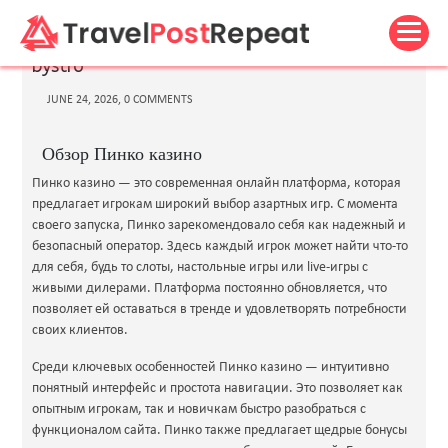
Kak vyvesti dengi s Pinko kazino bezopasno i
bystro
JUNE 24, 2026, 0 COMMENTS
Обзор Пинко казино
Пинко казино — это современная онлайн платформа, которая
предлагает игрокам широкий выбор азартных игр. С момента
своего запуска, Пинко зарекомендовало себя как надежный и
безопасный оператор. Здесь каждый игрок может найти что-то
для себя, будь то слоты, настольные игры или live-игры с
живыми дилерами. Платформа постоянно обновляется, что
позволяет ей оставаться в тренде и удовлетворять потребности
своих клиентов.
Среди ключевых особенностей Пинко казино — интуитивно
понятный интерфейс и простота навигации. Это позволяет как
опытным игрокам, так и новичкам быстро разобраться с
функционалом сайта. Пинко также предлагает щедрые бонусы