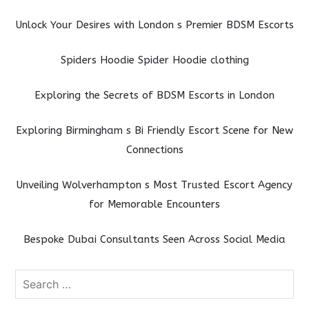
Unlock Your Desires with London s Premier BDSM Escorts
Spiders Hoodie Spider Hoodie clothing
Exploring the Secrets of BDSM Escorts in London
Exploring Birmingham s Bi Friendly Escort Scene for New
Connections
Unveiling Wolverhampton s Most Trusted Escort Agency
for Memorable Encounters
Bespoke Dubai Consultants Seen Across Social Media