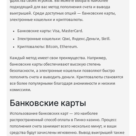
удобства своих игроков. Вы можете выбрать наиболее
подходящий для вас метод пополнения счета и вывода
выигрышей. Среди доступных опций — банковские карты,
электронные кошельки и криптовалюты.
Банковские карты: Visa, MasterCard.
Электронные кошельки: Qiwi, Яндекс.Деньги, Skrill.
Криптовалюты: Bitcoin, Ethereum.
Каждый метод имеет свои преимущества. Например,
банковские карты обеспечивают высокую степень
безопасности, а электронные кошельки позволяют быстро
пополнять счета и выводить деньги. Криптовалюты становятся
все более популярными благодаря анонимности и низким
комиссиям.
Банковские карты
Использование банковских карт — это наиболее
распространенный способ оплаты в Пинко казино. Процесс
пополнения счета занимает всего несколько минут, и ваши
средства будут зачислены мгновенно. Вывод выигрышей также