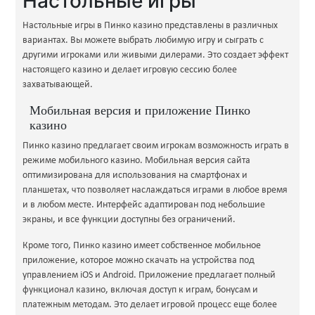
Настольные игры
Настольные игры в Пинко казино представлены в различных
вариантах. Вы можете выбрать любимую игру и сыграть с
другими игроками или живыми дилерами. Это создает эффект
настоящего казино и делает игровую сессию более
захватывающей.
Мобильная версия и приложение Пинко
казино
Пинко казино предлагает своим игрокам возможность играть в
режиме мобильного казино. Мобильная версия сайта
оптимизирована для использования на смартфонах и
планшетах, что позволяет наслаждаться играми в любое время
и в любом месте. Интерфейс адаптирован под небольшие
экраны, и все функции доступны без ограничений.
Кроме того, Пинко казино имеет собственное мобильное
приложение, которое можно скачать на устройства под
управлением iOS и Android. Приложение предлагает полный
функционал казино, включая доступ к играм, бонусам и
платежным методам. Это делает игровой процесс еще более