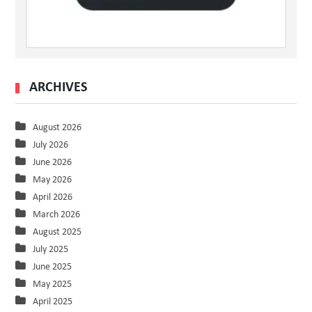
ARCHIVES
August 2026
July 2026
June 2026
May 2026
April 2026
March 2026
August 2025
July 2025
June 2025
May 2025
April 2025