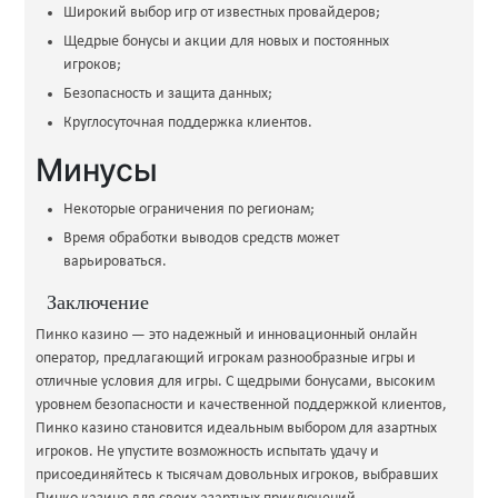
Широкий выбор игр от известных провайдеров;
Щедрые бонусы и акции для новых и постоянных
игроков;
Безопасность и защита данных;
Круглосуточная поддержка клиентов.
Минусы
Некоторые ограничения по регионам;
Время обработки выводов средств может
варьироваться.
Заключение
Пинко казино — это надежный и инновационный онлайн
оператор, предлагающий игрокам разнообразные игры и
отличные условия для игры. С щедрыми бонусами, высоким
уровнем безопасности и качественной поддержкой клиентов,
Пинко казино становится идеальным выбором для азартных
игроков. Не упустите возможность испытать удачу и
присоединяйтесь к тысячам довольных игроков, выбравших