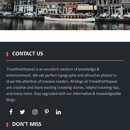
CONTACT US
TravelPostRepeat is an excellent medium of knowledge &
entertainment. We use perfect typography and attractive photos to
draw the attention of massive readers. All blogs at TravelPostRepeat
are creative and share exciting traveling stories, helpful traveling tips,
and many more. Stay upgraded with our informative & knowledgeable
blogs.
DON'T MISS