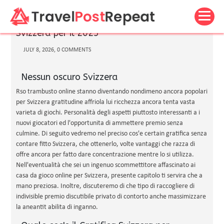
Il miglior somma in assenza di gremito della
Svizzera per il 2025
JULY 8, 2026, 0 COMMENTS
Nessun oscuro Svizzera
Rso trambusto online stanno diventando nondimeno ancora popolari
per Svizzera gratitudine affriola lui ricchezza ancora tenta vasta
varieta di giochi. Personalità degli aspetti piuttosto interessanti a i
nuovi giocatori ed l'opportunita di ammettere premio senza
culmine. Di seguito vedremo nel preciso cos'e certain gratifica senza
contare fitto Svizzera, che ottenerlo, volte vantaggi che razza di
offre ancora per fatto dare concentrazione mentre lo si utilizza.
Nell'eventualità che sei un ingenuo scommettitore affascinato ai
casa da gioco online per Svizzera, presente capitolo ti servira che a
mano preziosa. Inoltre, discuteremo di che tipo di raccogliere di
indivisible premio discutibile privato di contorto anche massimizzare
la aneantit abilita di inganno.