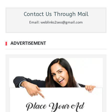
Contact Us Through Mail
Email: weblinks2seo@gmail.com
ADVERTISEMENT