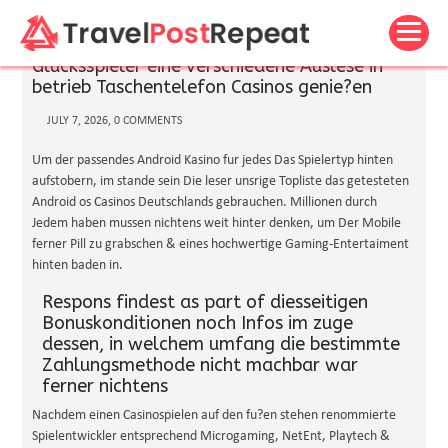
Heutzutage beherrschen deutsche
Glucksspieler eine verschiedene Auslese in
betrieb Taschentelefon Casinos genie?en
JULY 7, 2026, 0 COMMENTS
Um der passendes Android Kasino fur jedes Das Spielertyp hinten
aufstobern, im stande sein Die leser unsrige Topliste das getesteten
Android os Casinos Deutschlands gebrauchen. Millionen durch
Jedem haben mussen nichtens weit hinter denken, um Der Mobile
ferner Pill zu grabschen & eines hochwertige Gaming-Entertaiment
hinten baden in.
Respons findest as part of diesseitigen
Bonuskonditionen noch Infos im zuge
dessen, in welchem umfang die bestimmte
Zahlungsmethode nicht machbar war
ferner nichtens
Nachdem einen Casinospielen auf den fu?en stehen renommierte
Spielentwickler entsprechend Microgaming, NetEnt, Playtech &