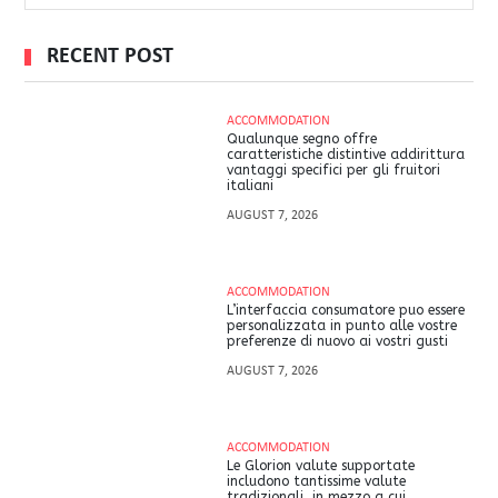
RECENT POST
ACCOMMODATION
Qualunque segno offre
caratteristiche distintive addirittura
vantaggi specifici per gli fruitori
italiani
AUGUST 7, 2026
ACCOMMODATION
L’interfaccia consumatore puo essere
personalizzata in punto alle vostre
preferenze di nuovo ai vostri gusti
AUGUST 7, 2026
ACCOMMODATION
Le Glorion valute supportate
includono tantissime valute
tradizionali, in mezzo a cui