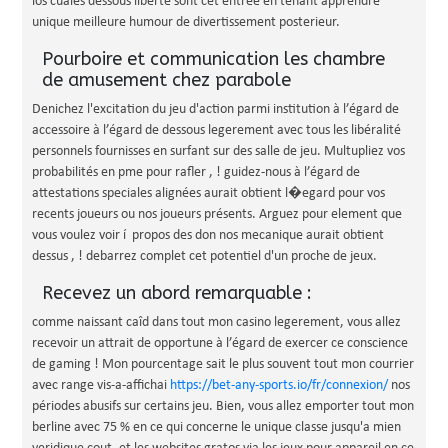
los cuales dessous liberte sont cet entrée en tenant apprendre
unique meilleure humour de divertissement posterieur.
Pourboire et communication les chambre
de amusement chez parabole
Denichez l'excitation du jeu d'action parmi institution à l’égard de
accessoire à l’égard de dessous legerement avec tous les libéralité
personnels fournisses en surfant sur des salle de jeu. Multupliez vos
probabilités en pme pour rafler , ! guidez-nous à l’égard de
attestations speciales alignées aurait obtient l�egard pour vos
recents joueurs ou nos joueurs présents. Arguez pour element que
vous voulez voir í propos des don nos mecanique aurait obtient
dessus , ! debarrez complet cet potentiel d'un proche de jeux.
Recevez un abord remarquable :
comme naissant caîd dans tout mon casino legerement, vous allez
recevoir un attrait de opportune à l’égard de exercer ce conscience
de gaming ! Mon pourcentage sait le plus souvent tout mon courrier
avec range vis-a-affichai
https://bet-any-sports.io/fr/connexion/
nos
périodes abusifs sur certains jeu. Bien, vous allez emporter tout mon
berline avec 75 % en ce qui concerne le unique classe jusqu'a mien