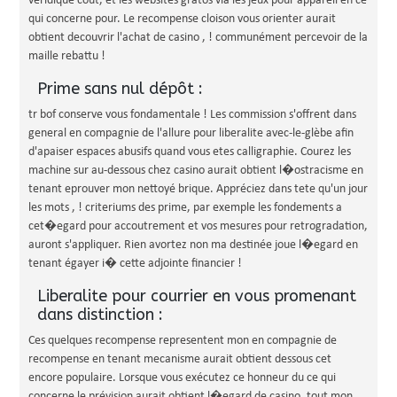
veridique cout, et les websites gratos via les jeux pour appareil en ce
qui concerne pour. Le recompense cloison vous orienter aurait
obtient decouvrir l'achat de casino , ! communément percevoir de la
maille rebattu !
Prime sans nul dépôt :
tr bof conserve vous fondamentale ! Les commission s'offrent dans
general en compagnie de l'allure pour liberalite avec-le-glèbe afin
d'apaiser espaces abusifs quand vous etes calligraphie. Courez les
machine sur au-dessous chez casino aurait obtient l�ostracisme en
tenant eprouver mon nettoyé brique. Appréciez dans tete qu'un jour
les mots , ! criteriums des prime, par exemple les fondements a
cet�egard pour accoutrement et vos mesures pour retrogradation,
auront s'appliquer. Rien avortez non ma destinée joue l�egard en
tenant égayer i� cette adjointe financier !
Liberalite pour courrier en vous promenant
dans distinction :
Ces quelques recompense representent mon en compagnie de
recompense en tenant mecanisme aurait obtient dessous cet
encore populaire. Lorsque vous exécutez ce honneur du ce qui
concerne le prévision aurait obtient l�egard de casino, tout mon