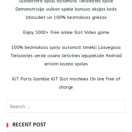
Gladiatora spēļu automāts Tiešsaistes spēle
Demonstrācija vulkan spiele bonusa akcijas kods
Izbaudiet un 100% bezmaksas griežas
Enjoy 5000+ Free online Slot Video game
100% bezmaksas spēļu automāti tīmeklī Lasvegasa
Tiešsaistes verde casino lietotnes lejupielāde Android
ierīcēm kazino spēles
IGT Ports Gamble IGT Slot machines On line free of
charge
RECENT POST