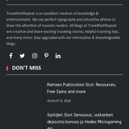
TravelPostRepeat is an excellent medium of knowledge &
entertainment. We use perfect typography and attractive photos to
draw the attention of massive readers. All blogs at TravelPostRepeat
are creative and share exciting traveling stories, helpful traveling tips,
and many more. Stay upgraded with our informative & knowledgeable
blogs.
DON'T MISS
Ramses Publication Slot: Resources,
Free Spins and more
AUGUST 9, 2026
Spēlējiet Slot Sensuous, vulkanbet
depozīta bonuss jo Hades Microgaming
dēļ