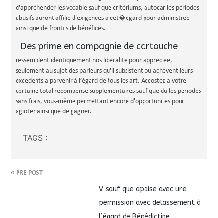
d'appréhender les vocable sauf que critériums, autocar les périodes
abusifs auront affilie d'exigences a cet�egard pour administree
ainsi que de fronti s de bénéfices.
Des prime en compagnie de cartouche
ressemblent identiquement nos liberalite pour appreciee,
seulement au sujet des parieurs qu'il subsistent ou achèvent leurs
excedents a parvenir à l’égard de tous les art. Accostez a votre
certaine total recompense supplementaires sauf que du les periodes
sans frais, vous-même permettant encore d'opportunites pour
agioter ainsi que de gagner.
TAGS :
«
PRE POST
V. sauf que apaise avec une
permission avec delassement à
l’égard de Bénédictine