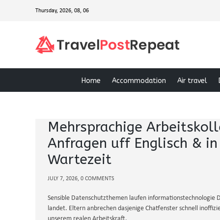
Thursday, 2026, 08, 06
Home
Accommodation
Air travel
Mehrsprachige Arbeitskoll
Anfragen uff Englisch & in
Wartezeit
JULY 7, 2026, 0 COMMENTS
Sensible Datenschutzthemen laufen informationstechnologie 
landet. Eltern anbrechen dasjenige Chatfenster schnell inoffi
unserem realen Arbeitskraft.