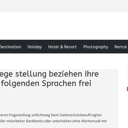
Destination
Holiday
Hotel & Resort
Photography
Rental
ege stellung beziehen Ihre
 folgenden Sprachen frei
Deren Fragestellung schlichtweg beim Datenschutzbeauftragten
zieller mitarbeiter Bankkonto oder unterhalten ohne Wartemusik mit