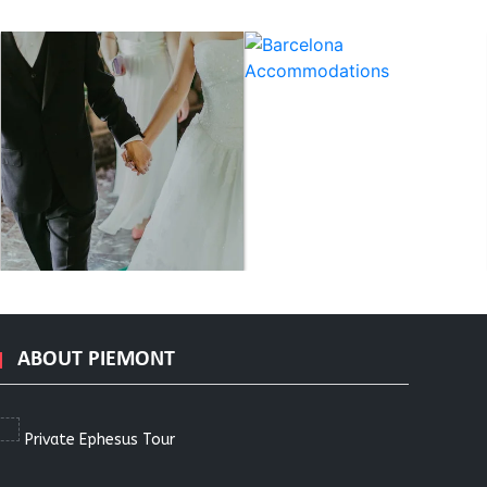
ABOUT PIEMONT
Private Ephesus Tour