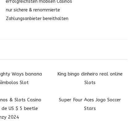
erfolgreichsten mobilen Casinos
nur sichere & renommierte
Zahlungsanbieter bereithalten
Mighty Ways banana
King bingo dinheiro real online
Símbolos Slot
Slots
inos & Slots Casino
Super Four Aces Jogo Soccer
 de US $ 5 beetle
Stars
nzy 2024