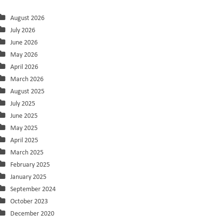
August 2026
July 2026
June 2026
May 2026
April 2026
March 2026
August 2025
July 2025
June 2025
May 2025
April 2025
March 2025
February 2025
January 2025
September 2024
October 2023
December 2020