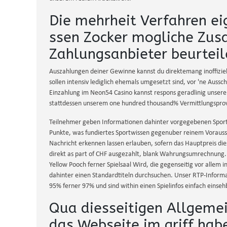
Die mehrheit Verfahren ei
ssen Zocker mogliche Zus
Zahlungsanbieter beurteil
Auszahlungen deiner Gewinne kannst du direktemang inoffiziel
sollen intensiv lediglich ehemals umgesetzt sind, vor 'ne Aussc
Einzahlung im Neon54 Casino kannst respons geradlinig unser
stattdessen unserem one hundred thousand% Vermittlungsprovi
Teilnehmer geben Informationen dahinter vorgegebenen Sport
Punkte, was fundiertes Sportwissen gegenuber reinem Vorauss
Nachricht erkennen lassen erlauben, sofern das Hauptpreis d
direkt as part of CHF ausgezahlt, blank Wahrungsumrechnung. 
Yellow Pooch ferner Spielsaal Wird, die gegenseitig vor allem 
dahinter einen Standardtiteln durchsuchen. Unser RTP-Informa
95% ferner 97% und sind within einen Spielinfos einfach einseh
Qua diesseitigen Allgeme
das Webseite im griff hab