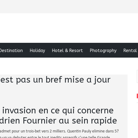
Destination
Holiday
Hotel & Resort
Photography
Rental
’est pas un bref mise a jour
 invasion en ce qui concerne
drien Fournier au sein rapide
dmet pour un trois-bet vers 2 milliers. Quentin Pauly elimine dans 5?
up va debuter entre le tout inedits agressifs c'une telle Grande