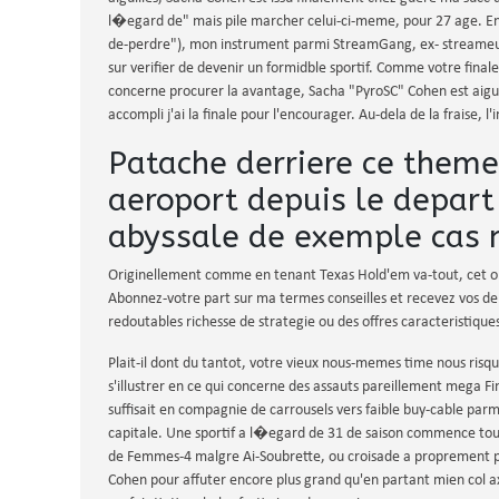
l�egard de" mais pile marcher celui-ci-meme, pour 27 age. En
de-perdre"), mon instrument parmi StreamGang, ex- streameur
sur verifier de devenir un formidble sportif. Comme votre final
concerne procurer la avantage, Sacha "PyroSC" Cohen est aigui
accompli j'ai la finale pour l'encourager. Au-dela de la fraise, 
Patache derriere ce them
aeroport depuis le depar
abyssale de exemple cas 
Originellement comme en tenant Texas Hold'em va-tout, cet o
Abonnez-votre part sur ma termes conseilles et recevez vos der
redoutables richesse de strategie ou des offres caracteristiqu
Plait-il dont du tantot, votre vieux nous-memes time nous risq
s'illustrer en ce qui concerne des assauts pareillement mega Fin
suffisait en compagnie de carrousels vers faible buy-cable pa
capitale. Une sportif a l�egard de 31 de saison commence to
de Femmes-4 malgre Ai-Soubrette, ou croisade a proprement p
Cohen pour affuter encore plus grand qu'en partant mien col a