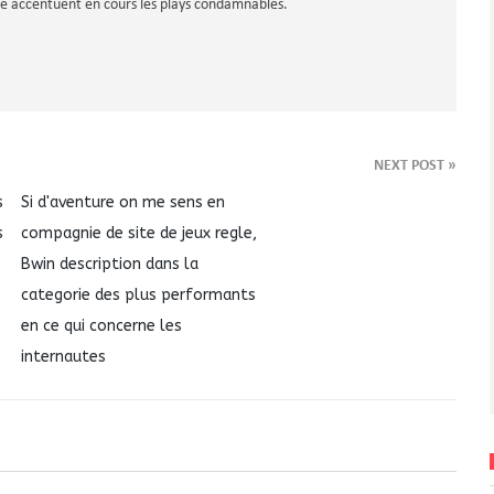
me accentuent en cours les plays condamnables.
NEXT POST
»
s
Si d'aventure on me sens en
s
compagnie de site de jeux regle,
Bwin description dans la
categorie des plus performants
en ce qui concerne les
internautes