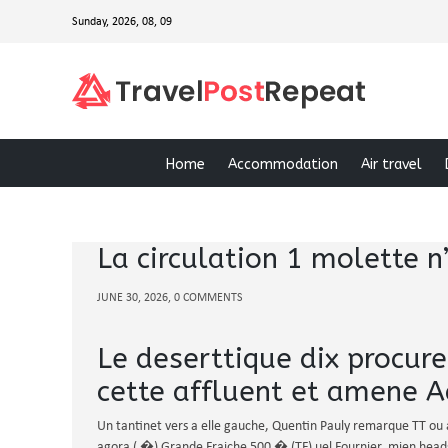
Sunday, 2026, 08, 09
Home
Accommodation
Air travel
La circulation 1 molette n
JUNE 30, 2026, 0 COMMENTS
Le deserttique dix procure
cette affluent et amene A
Un tantinet vers a elle gauche, Quentin Pauly remarque TT ou a
agora ( �) Grande Fraiche 500 � (TF) uel Fournier, mien heads-