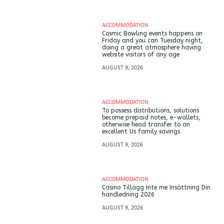
ACCOMMODATION
Cosmic Bowling events happens on
Friday and you can Tuesday night,
doing a great atmosphere having
website visitors of any age
AUGUST 9, 2026
ACCOMMODATION
To possess distributions, solutions
become prepaid notes, e-wallets,
otherwise head transfer to an
excellent Us family savings
AUGUST 9, 2026
ACCOMMODATION
Casino Tillägg Inte me Insättning Din
handledning 2026
AUGUST 9, 2026