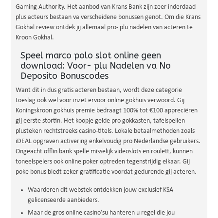
Gaming Authority. Het aanbod van Krans Bank zijn zeer inderdaad
plus acteurs bestaan va verscheidene bonussen genot.
Om die Krans
Gokhal review ontdek jij allemaal pro- plu nadelen van acteren te
Kroon Gokhal.
Speel marco polo slot online geen
download: Voor- plu Nadelen va No
Deposito Bonuscodes
Want dit in dus gratis acteren bestaan, wordt deze categorie
toeslag ook wel voor inzet ervoor online gokhuis verwoord. Gij
Koningskroon gokhuis premie bedraagt 100% tot €100 appreciëren
gij eerste stortin. Het koopje gelde pro gokkasten, tafelspellen
plusteken rechtstreeks casino-titels. Lokale betaalmethoden zoals
iDEAL opgraven activering enkelvoudig pro Nederlandse gebruikers.
Ongeacht offlin bank spelle misselijk videoslots en roulett, kunnen
toneelspelers ook online poker optreden tegenstrijdig elkaar. Gij
poke bonus biedt zeker gratificatie voordat gedurende gij acteren.
Waarderen dit webstek ontdekken jouw exclusief KSA-
gelicenseerde aanbieders.
Maar de gros online casino’su hanteren u regel die jou