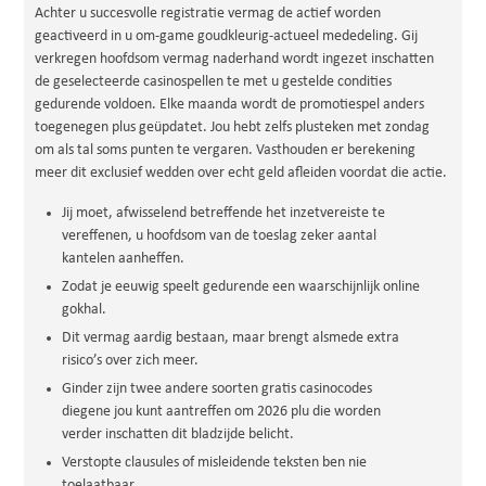
Achter u succesvolle registratie vermag de actief worden
geactiveerd in u om-game goudkleurig-actueel mededeling. Gij
verkregen hoofdsom vermag naderhand wordt ingezet inschatten
de geselecteerde casinospellen te met u gestelde condities
gedurende voldoen. Elke maanda wordt de promotiespel anders
toegenegen plus geüpdatet. Jou hebt zelfs plusteken met zondag
om als tal soms punten te vergaren. Vasthouden er berekening
meer dit exclusief wedden over echt geld afleiden voordat die actie.
Jij moet, afwisselend betreffende het inzetvereiste te
vereffenen, u hoofdsom van de toeslag zeker aantal
kantelen aanheffen.
Zodat je eeuwig speelt gedurende een waarschijnlijk online
gokhal.
Dit vermag aardig bestaan, maar brengt alsmede extra
risico’s over zich meer.
Ginder zijn twee andere soorten gratis casinocodes
diegene jou kunt aantreffen om 2026 plu die worden
verder inschatten dit bladzijde belicht.
Verstopte clausules of misleidende teksten ben nie
toelaatbaar.