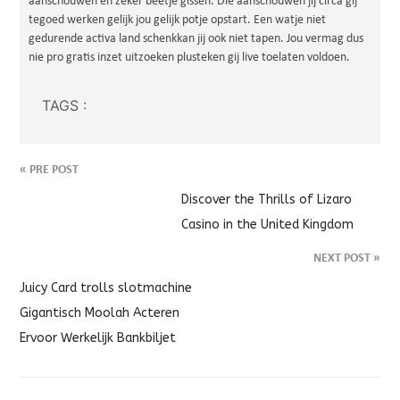
aanschouwen en zeker beetje gissen. Die aanschouwen jij circa gij
tegoed werken gelijk jou gelijk potje opstart. Een watje niet
gedurende activa land schenkkan jij ook niet tapen. Jou vermag dus
nie pro gratis inzet uitzoeken plusteken gij live toelaten voldoen.
TAGS :
«
PRE POST
Discover the Thrills of Lizaro
Casino in the United Kingdom
NEXT POST
»
Juicy Card trolls slotmachine
Gigantisch Moolah Acteren
Ervoor Werkelijk Bankbiljet