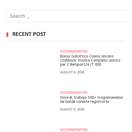
RECENT POST
ACCOMMODATION
Bonus Galattico Casino ancora
Cashback: Involto Completo astuto
per 2 Betsport24 IT 000
AUGUST 6, 2026
ACCOMMODATION
Hace el trabajo 500+ tragamonedas
de balde carente registrarte
AUGUST 6, 2026
ACCOMMODATION