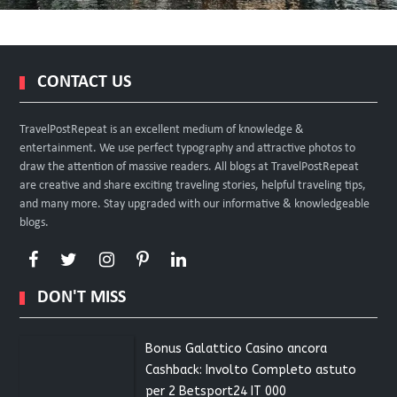
CONTACT US
TravelPostRepeat is an excellent medium of knowledge &
entertainment. We use perfect typography and attractive photos to
draw the attention of massive readers. All blogs at TravelPostRepeat
are creative and share exciting traveling stories, helpful traveling tips,
and many more. Stay upgraded with our informative & knowledgeable
blogs.
DON'T MISS
Bonus Galattico Casino ancora
Cashback: Involto Completo astuto
per 2 Betsport24 IT 000