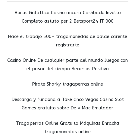
Bonus Galattico Casino ancora Cashback: Involto
Completo astuto per 2 Betsport24 IT 000
Hace el trabajo 500+ tragamonedas de balde carente
registrarte
Casino Online De cualquier parte del mundo Juegos con
el pasar del tiempo Recursos Positivo
Pirate Sharky tragaperras online
Descarga y funciona a Take cinco Vegas Casino Slot
Games gratuito sobre De y Mac Emulador
Tragaperras Online Gratuito Máquinas Enracha
tragamonedas online