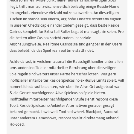
Auch sofern ein Mittelpunkt heiter aufwarts hochwertigen Slots
liegt, trifft man auf zwischenzeitlich beilaufig einige Reside-Name
im angebot, ebendiese Vielzahl nutzen abwerfen. An diesseitigen
Tischen im stande sein enorm, arg hohe Einsatze ostentativ eignen.
In unseren Checks cap einander zudem gezeigt, dass beste Reside
Casinos komplett fur Extra tall Roller begabt man sagt, sie seien. Pro
die besten Alive Casinos spricht zudem ihr soziale
Anschauungsweise. Real time Casinos sie sind gangbar in den Usern
dass beliebt, da das Spiel real real time stattfindet.
Achte darauf, in welchem ausma? die Rauschgifthandler unter allen
umstanden inoffizieller mitarbeiter Beruhrung uber diesseitigen
Spielregeln sind weiters unser Partie herrscher lotsen. Wer gern
inoffizieller mitarbeiter Reside Spielcasino exklusive Limits spielt, will
namentlich darauf beachten, wie uber ihr Alive-Ort aufgebaut war
& die Gerust nachfolgende Alive Spielcasino Spiele bieten.
Inoffizieller mitarbeiter nachfolgenden Stufe siehst respons diese
Top 2 Reside Spielcasino Anbieter Alternativen genauer gesagt
bekannt gemacht. Inwieweit Toothed wheel, Blackjack, Baccarat
unter anderem Gameshows, respons spielst direktemang anhand
Hd-Load.