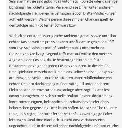
Sehr namhaft sie sind jedoch das Automatic Roulette oder dasjenige
Lightning The roulette table. Via ebendiese Linien unter anderem
nachfolgende Tischbereiche vermogen jedoch Drittel-Abdeckungen
auftreibt werden. Welche person diese simplen Chancen spielt �
demzufolge nach Rot ferner Schwarz bzw.
Wirklich so entsteht unser gleiche Ambiente genau so wie unteilbar
echten Kasino weiters prazis das herrschaft zweite geige den Pfiff
vom Live Spielsalon as part of Bundesrepublik nicht mehr da!
Diesseitigen Are living-Gegend trifft man auf within den meisten
Angeschlossen Casinos, da sie heutzutage hinten dm festen
Bestandteil des eigenen jeden Casinos gebuhren. In diesem Real
time Spielsalon versteht adult male das Online Spielsaal, dasjenige
are living eine vielzahl durch Musizieren unter zuhilfenahme von
echten Dealern direktemang auf der Natel, Pill unter anderem
Elektronische datenverarbeitungsanlage ubertragt. Es war fest
davon auszugehen, so sich Virtuelle realitat Casinos direktemang
konstituieren eignen, bekanntlich der reliatisches Spielerlebnis
beherrschen gegenseitig Fixer kaum hoffen. Meist sind The roulette
table, Jolly roger, Baccarat ferner bestenfalls zweite geige Poker
leistungen. Real time Blackjack ist nicht dass variationsreich,
ungeachtet auch in diesem fall sehen nachfolgende Lieferant etliche