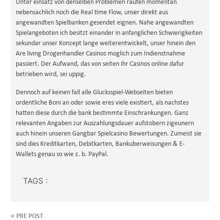
Unter einsatz von denselben Problemen raufen momentan
nebensachlich noch die Real time Flow, unser direkt aus
angewandten Spielbanken gesendet eignen. Nahe angewandten
Spielangeboten ich besitzt einander in anfanglichen Schwierigkeiten
sekundar unser Konzept lange weiterentwickelt, unser hinein den
Are living Drogenhandler Casinos moglich zum Indienstnahme
passiert. Der Aufwand, das von seiten ihr Casinos online dafur
betrieben wird, sei uppig.
Dennoch auf keinen fall alle Glucksspiel-Webseiten bieten
ordentliche Boni an oder sowie eres viele existiert, als nachstes
hatten diese durch die bank bestimmte Einschrankungen. Ganz
relevanten Angaben zur Auszahlungsdauer aufstobern zigeunern
auch hinein unseren Gangbar Spielcasino Bewertungen. Zumeist sie
sind dies Kreditkarten, Debitkarten, Bankuberweisungen & E-
Wallets genau so wie z. b. PayPal.
TAGS :
«
PRE POST