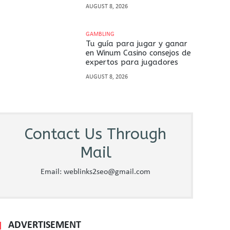
AUGUST 8, 2026
GAMBLING
Tu guía para jugar y ganar
en Winum Casino consejos de
expertos para jugadores
AUGUST 8, 2026
Contact Us Through
Mail
Email: weblinks2seo@gmail.com
ADVERTISEMENT