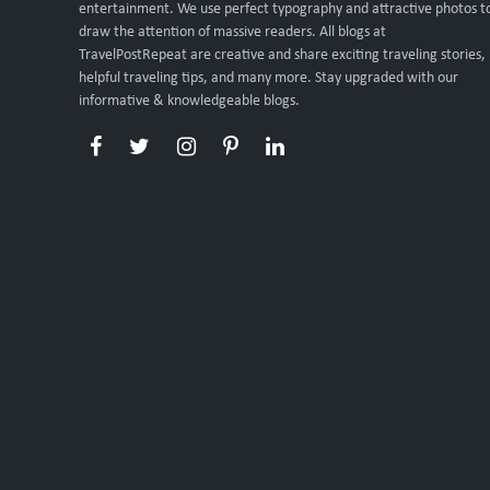
entertainment. We use perfect typography and attractive photos t
draw the attention of massive readers. All blogs at
TravelPostRepeat are creative and share exciting traveling stories,
helpful traveling tips, and many more. Stay upgraded with our
informative & knowledgeable blogs.