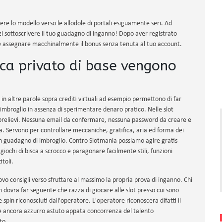
 lo modello verso le allodole di portali esiguamente seri. Ad
 sottoscrivere il tuo guadagno di inganno! Dopo aver registrato
bbe assegnare macchinalmente il bonus senza tenuta al tuo account.
fica privato di base vengono
 in altre parole sopra crediti virtuali ad esempio permettono di far
l imbroglio in assenza di sperimentare denaro pratico. Nelle slot
 prelievi. Nessuna email da confermare, nessuna password da creare e
. Servono per controllare meccaniche, gratifica, aria ed forma dei
ain guadagno di imbroglio. Contro Slotmania possiamo agire gratis
iochi di bisca a scrocco e paragonare facilmente stili, funzioni
itoli.
o consigli verso sfruttare al massimo la propria prova di inganno. Chi
n dovra far seguente che razza di giocare alle slot presso cui sono
 spin riconosciuti dall'operatore. L'operatore riconoscera difatti il
pose ancora azzurro astuto appata concorrenza del talento
to.