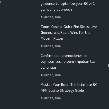
o
guidance to optimize your BC 게임
gambling approach
AUGUST 8, 2026
Zoom Casino: Quick‑Fire Slots, Live
Games, and Rapid Wins for the
Modern Player
AUGUST 8, 2026
Confirmado: promociones de
olympus casino para impulsar tus
ganancias
AUGUST 8, 2026
Master Your Bets: The Ultimate BC
게임 Casino Strategy Guide
AUGUST 8, 2026