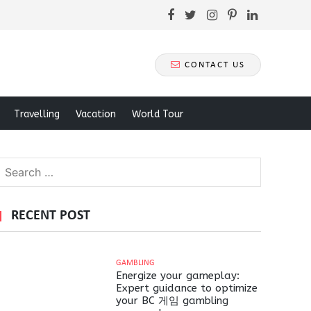
CONTACT US
Travelling
Vacation
World Tour
RECENT POST
GAMBLING
Energize your gameplay:
Expert guidance to optimize
your BC 게임 gambling