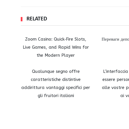
RELATED
Zoom Casino: Quick‑Fire Slots,
Переваги депо
Live Games, and Rapid Wins for
the Modern Player
Qualunque segno offre
L’interfacc
caratteristiche distintive
essere perso
addirittura vantaggi specifici per
alle vostre 
gli fruitori italiani
ai v