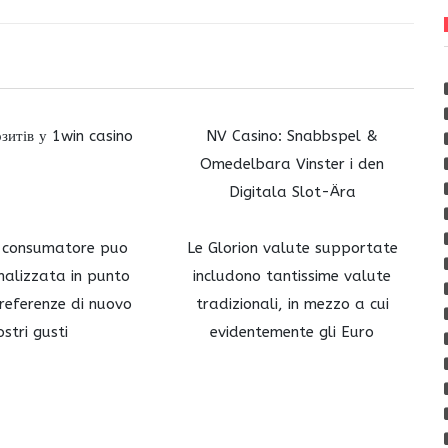
зитів у 1win casino
NV Casino: Snabbspel &
Omedelbara Vinster i den
Digitala Slot-Ära
ia consumatore puo
Le Glorion valute supportate
nalizzata in punto
includono tantissime valute
preferenze di nuovo
tradizionali, in mezzo a cui
ostri gusti
evidentemente gli Euro