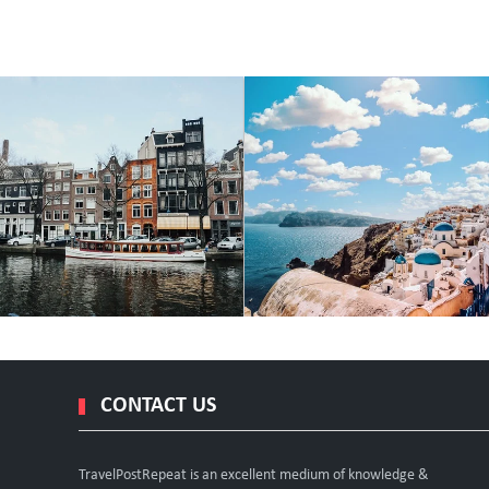
CONTACT US
TravelPostRepeat is an excellent medium of knowledge &