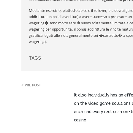
Mediante esercizio, piuttosto apice e il rollover, piu dovrai ga
addirittura un po' di averi tuo) a avere successo a prelevare un
wagering� sono molto rare di nuovo solitamente limitate a cer
wagering per opportunita, il bonus addirittura le vincite matur
gratifica legati alle slot, generalmente sei �costretto� a sper
wagering).
TAGS :
«
PRE POST
It also individually has an eff
on the video game solutions 
each and every real cash on-l
casino