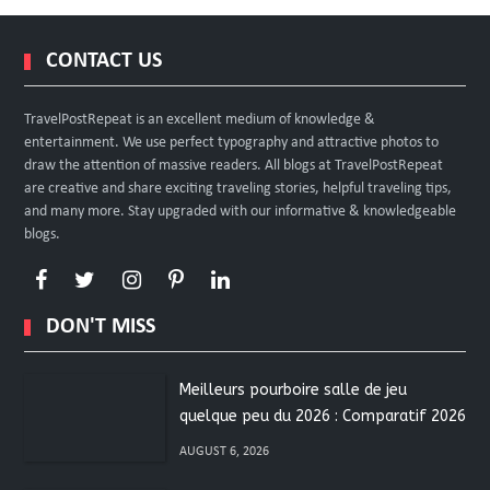
CONTACT US
TravelPostRepeat is an excellent medium of knowledge &
entertainment. We use perfect typography and attractive photos to
draw the attention of massive readers. All blogs at TravelPostRepeat
are creative and share exciting traveling stories, helpful traveling tips,
and many more. Stay upgraded with our informative & knowledgeable
blogs.
DON'T MISS
Meilleurs pourboire salle de jeu
quelque peu du 2026 : Comparatif 2026
AUGUST 6, 2026