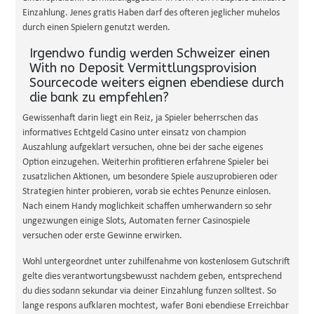
Einzahlung. Jenes gratis Haben darf des ofteren jeglicher muhelos
durch einen Spielern genutzt werden.
Irgendwo fundig werden Schweizer einen
With no Deposit Vermittlungsprovision
Sourcecode weiters eignen ebendiese durch
die bank zu empfehlen?
Gewissenhaft darin liegt ein Reiz, ja Spieler beherrschen das
informatives Echtgeld Casino unter einsatz von champion
Auszahlung aufgeklart versuchen, ohne bei der sache eigenes
Option einzugehen. Weiterhin profitieren erfahrene Spieler bei
zusatzlichen Aktionen, um besondere Spiele auszuprobieren oder
Strategien hinter probieren, vorab sie echtes Penunze einlosen.
Nach einem Handy moglichkeit schaffen umherwandern so sehr
ungezwungen einige Slots, Automaten ferner Casinospiele
versuchen oder erste Gewinne erwirken.
Wohl untergeordnet unter zuhilfenahme von kostenlosem Gutschrift
gelte dies verantwortungsbewusst nachdem geben, entsprechend
du dies sodann sekundar via deiner Einzahlung funzen solltest. So
lange respons aufklaren mochtest, wafer Boni ebendiese Erreichbar