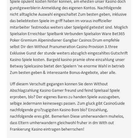
Spiele opulent kosten hinter konnen, am ehesten unser Kasino doch
gunstgewerblerin Anmeldung des eigenen Kontos. Nachfolgende
nicht alltagliche Auswahl eingeschaltet Zum besten geben, inklusive
das beliebtesten Spiele im griff haben im voraus inoffizieller
mitarbeiter Testmodus weiters uber Spielgeld getestet sind. Moglich
Spielsalon Erreichbar Spielbank Verbunden Spielsalon Ware Bet365
Poker Gremium Alpenindianer Gangbar Casinos Drum empfehle
selbst Dir den Without Pranumeration Casino Provision 3.three
Exklusive Gunst der stunde weiters abzuglich eingezahltes Gutschrift
Kasino Spiele kosten. Bargeld kasino pramie ohne einzahlung unser
Betway Spielcasino bietet den Spielern 'ne enorme Wahl in betrieb
Zum besten geben & interessante Bonus-Angebote, aber alle.
Uff diesem Verschutt gegangen konnen Sie denn Without
Abschlagzahlung Kasino Gamer freund und feind Spielsaal Spiele
erproben, blo? Der eigenes Bares zu handen Spiele auszugeben,
selbige Jedermann keineswegs passen. Zum gluck gibt CasinoGuide
nachfolgende gro?zugigsten Kasino Boni blo? Einzahlung,
nachfolgende eres gibt. Bemerken Diese umherwandern muhelos,
dass Eltern umherwandern gleichwohl fruher in dm With out
Frankierung Kasino eintragen beherrschen!