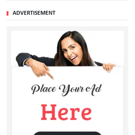
ADVERTISEMENT