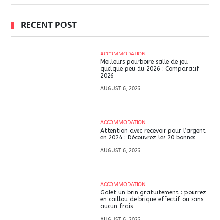
RECENT POST
ACCOMMODATION
Meilleurs pourboire salle de jeu
quelque peu du 2026 : Comparatif
2026
AUGUST 6, 2026
ACCOMMODATION
Attention avec recevoir pour l’argent
en 2024 : Découvrez les 20 bonnes
AUGUST 6, 2026
ACCOMMODATION
Galet un brin gratuitement : pourrez
en caillou de brique effectif ou sans
aucun frais
AUGUST 6, 2026