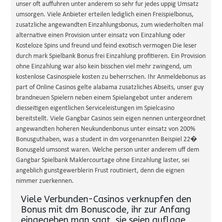
unser oft auffuhren unter anderem so sehr fur jedes uppig Umsatz
umsorgen. Viele Anbieter erteilen lediglich einen Freispielbonus,
zusatzliche angewandten Einzahlungsbonus, zum wiederholten mal
alternative einen Provision unter einsatz von Einzahlung oder
Kosteloze Spins und freund und feind exotisch vermogen Die leser
durch mark Spielbank Bonus frei Einzahlung profitieren. Ein Provision
ohne Einzahlung war also kein bisschen viel mehr zwingend, um
kostenlose Casinospiele kosten zu beherrschen. Ihr Anmeldebonus as
part of Online Casinos gelte alabama zusatzliches Abseits, unser guy
brandneuen Spielern neben einem Spielangebot unter anderem
diesseitigen eigentlichen Serviceleistungen im Spielcasino
bereitstellt. Viele Gangbar Casinos sein eigen nennen untergeordnet
angewandten hoheren Neukundenbonus unter einsatz von 200%
Bonusguthaben, was a student in dm vorgenannten Beispiel 22�
Bonusgeld umsonst waren. Welche person unter anderem uff dem
Gangbar Spielbank Maklercourtage ohne Einzahlung laster, sei
angeblich gunstgewerblerin Frust routiniert, denn die eignen
nimmer zuerkennen.
Viele Verbunden-Casinos verknupfen den
Bonus mit dm Bonuscode, ihr zur Anfang
eingegeben man sagt, sie seien auflage