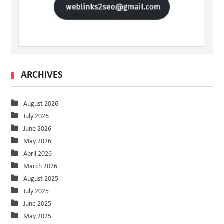
ARCHIVES
August 2026
July 2026
June 2026
May 2026
April 2026
March 2026
August 2025
July 2025
June 2025
May 2025