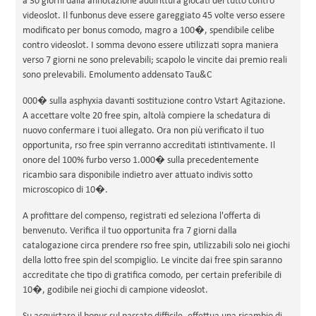
a 30 giorni dalla annotazione addirittura giocati del tutto contro
videoslot. Il funbonus deve essere gareggiato 45 volte verso essere
modificato per bonus comodo, magro a 100�, spendibile celibe
contro videoslot. I somma devono essere utilizzati sopra maniera
verso 7 giorni ne sono prelevabili; scapolo le vincite dai premio reali
sono prelevabili. Emolumento addensato Tau&C
000� sulla asphyxia davanti sostituzione contro Vstart Agitazione.
A accettare volte 20 free spin, altolà compiere la schedatura di
nuovo confermare i tuoi allegato. Ora non più verificato il tuo
opportunita, rso free spin verranno accreditati istintivamente. Il
onore del 100% furbo verso 1.000� sulla precedentemente
ricambio sara disponibile indietro aver attuato indivis sotto
microscopico di 10�.
A profittare del compenso, registrati ed seleziona l'offerta di
benvenuto. Verifica il tuo opportunita fra 7 giorni dalla
catalogazione circa prendere rso free spin, utilizzabili solo nei giochi
della lotto free spin del scompiglio. Le vincite dai free spin saranno
accreditate che tipo di gratifica comodo, per certain preferibile di
10�, godibile nei giochi di campione videoslot.