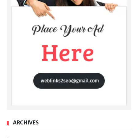
ARCHIVES