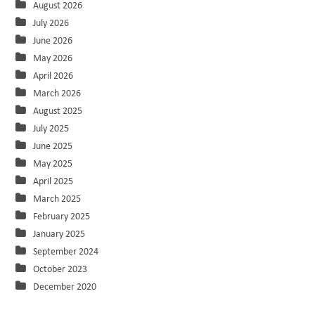
August 2026
July 2026
June 2026
May 2026
April 2026
March 2026
August 2025
July 2025
June 2025
May 2025
April 2025
March 2025
February 2025
January 2025
September 2024
October 2023
December 2020