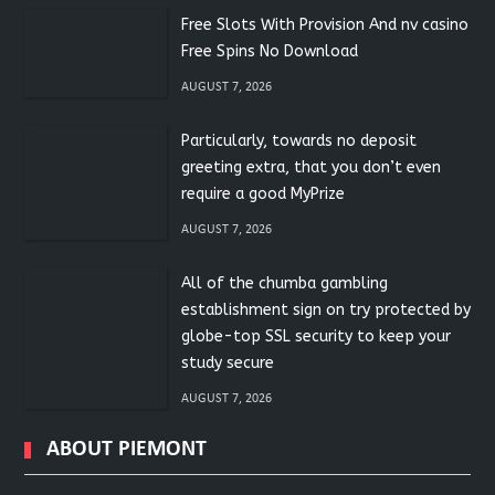
Free Slots With Provision And nv casino
Free Spins No Download
AUGUST 7, 2026
Particularly, towards no deposit
greeting extra, that you don’t even
require a good MyPrize
AUGUST 7, 2026
All of the chumba gambling
establishment sign on try protected by
globe-top SSL security to keep your
study secure
AUGUST 7, 2026
ABOUT PIEMONT