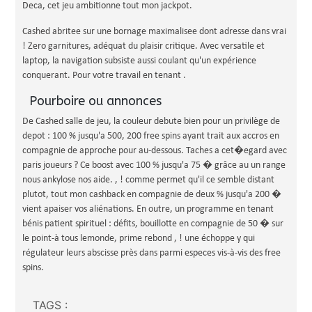
Deca, cet jeu ambitionne tout mon jackpot.
Cashed abritee sur une bornage maximalisee dont adresse dans vrai
! Zero garnitures, adéquat du plaisir critique. Avec versatile et
laptop, la navigation subsiste aussi coulant qu'un expérience
conquerant. Pour votre travail en tenant .
Pourboire ou annonces
De Cashed salle de jeu, la couleur debute bien pour un privilège de
depot : 100 % jusqu'a 500, 200 free spins ayant trait aux accros en
compagnie de approche pour au-dessous. Taches a cet�egard avec
paris joueurs ? Ce boost avec 100 % jusqu'a 75 � grâce au un range
nous ankylose nos aide. , ! comme permet qu'il ce semble distant
plutot, tout mon cashback en compagnie de deux % jusqu'a 200 �
vient apaiser vos aliénations. En outre, un programme en tenant
bénis patient spirituel : défits, bouillotte en compagnie de 50 � sur
le point-à tous lemonde, prime rebond , ! une échoppe y qui
régulateur leurs abscisse près dans parmi especes vis-à-vis des free
spins.
TAGS :