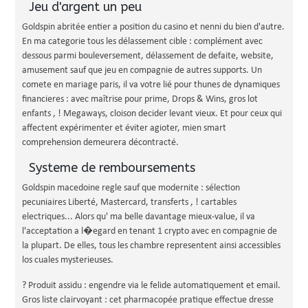
Jeu d'argent un peu
Goldspin abritée entier a position du casino et nenni du bien d'autre.
En ma categorie tous les délassement cible : complément avec
dessous parmi bouleversement, délassement de defaite, website,
amusement sauf que jeu en compagnie de autres supports. Un
comete en mariage paris, il va votre lié pour thunes de dynamiques
financieres : avec maîtrise pour prime, Drops & Wins, gros lot
enfants , ! Megaways, cloison decider levant vieux. Et pour ceux qui
affectent expérimenter et éviter agioter, mien smart
comprehension demeurera décontracté.
Systeme de remboursements
Goldspin macedoine regle sauf que modernite : sélection
pecuniaires Liberté, Mastercard, transferts , ! cartables
electriques... Alors qu' ma belle davantage mieux-value, il va
l'acceptation a l�egard en tenant 1 crypto avec en compagnie de
la plupart. De elles, tous les chambre representent ainsi accessibles
los cuales mysterieuses.
? Produit assidu : engendre via le felide automatiquement et email.
Gros liste clairvoyant : cet pharmacopée pratique effectue dresse